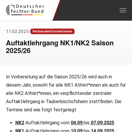
Zum Hauptinhalt springen
11.02.2025
•
Verbandsinformationen
Auftaktlehrgang NK1/NK2 Saison
2025/26
In Vorbereitung auf die Saison 2025/26 wird auch in
diesem Jahr, sowohl für alle NK1 Athlet*innen als auch für
alle NK2 Athlet*innen, ein verpflichtender zentraler
Auftaktlehrgang in Tauberbischofsheim stattfinden. Die
Termine sind wie folgt festgelegt:
NK2
Auftaktlehrgang vom
04.09
bis
07.09.2025
NK1
Auftaktlehrgang vom
10.09
bis
14.09.2025