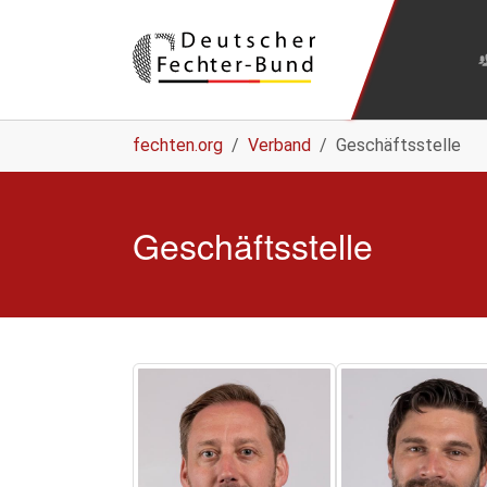
Zum Hauptinhalt springen
Sie sind hier:
fechten.org
Verband
Geschäftsstelle
Geschäftsstelle