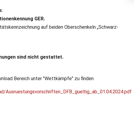
n:
ationenkennung GER.
itätskennzeichnung auf beiden Oberschenkeln „Schwarz-
ungen sind nicht gestattet.
nload Bereich unter "Wettkämpfe" zu finden
oad/Ausruestungsvorschriften_DFB_gueltig_ab_01.04.2024.pdf