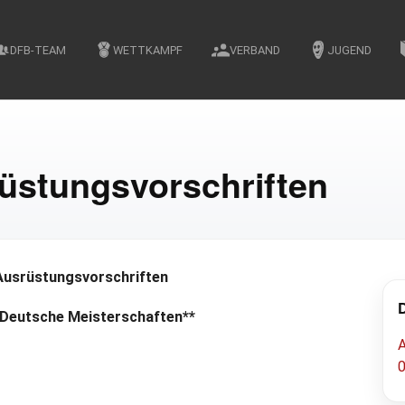
DFB-TEAM
WETTKAMPF
VERBAND
JUGEND
rüstungsvorschriften
 Ausrüstungsvorschriften
 Deutsche Meisterschaften**