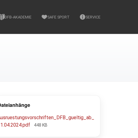
DFB-AKADEMIE
SAFE SPORT
SERVICE
Dateianhänge
Ausruestungsvorschriften_DFB_gueltig_ab_
01.04.2024.pdf
448 KB