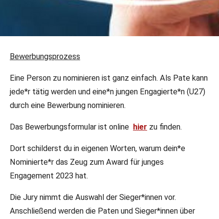
09.10.2023
•
dfj
•
Fechtsportjugend
Bewerbungsprozess
Award für junges Engagement
Eine Person zu nominieren ist ganz einfach. Als Pate kann
Die Deutsche Fechtsportjugend sucht in diesem Jahr
jede*r tätig werden und eine*n jungen Engagierte*n (U27)
erstmals junge Menschen, die sich im Fechtsport
durch eine Bewerbung nominieren.
engagieren, um sie für ihre großartige Arbeit
Das Bewerbungsformular ist online
hier
zu finden.
auszuzeichnen. Denn Engagement ist meist unbezahlt -
aber unbezahlbar!
Dort schilderst du in eigenen Worten, warum dein*e
Nominierte*r das Zeug zum Award für junges
Engagement 2023 hat.
Die Jury nimmt die Auswahl der Sieger*innen vor.
Anschließend werden die Paten und Sieger*innen über