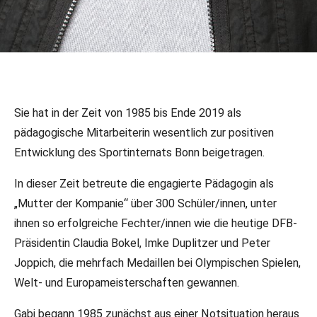
20.02.2024
•
Verbandsinformationen
Sportinternat und Fechter-Bund
Sie hat in der Zeit von 1985 bis Ende 2019 als
trauern um Gabi Biermann
pädagogische Mitarbeiterin wesentlich zur positiven
Schweren Herzens nehmen wir Abschied von unserer
Entwicklung des Sportinternats Bonn beigetragen.
langjährigen und allseits beliebten Weggefährtin Gabi
In dieser Zeit betreute die engagierte Pädagogin als
Biermann, die am Wochenende im Alter von nur 67 Jahren
verstarb.
„Mutter der Kompanie“ über 300 Schüler/innen, unter
ihnen so erfolgreiche Fechter/innen wie die heutige DFB-
Präsidentin Claudia Bokel, Imke Duplitzer und Peter
Joppich, die mehrfach Medaillen bei Olympischen Spielen,
Welt- und Europameisterschaften gewannen.
Gabi begann 1985 zunächst aus einer Notsituation heraus