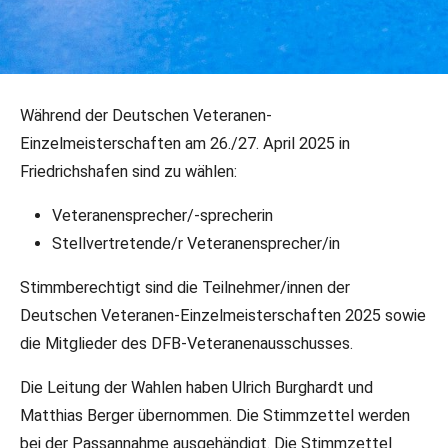
17.03.2025
•
Verbandsinformationen
Während der Deutschen Veteranen-
DFB-Veteranensprecherwahlen 2025
Einzelmeisterschaften am 26./27. April 2025 in
Friedrichshafen sind zu wählen:
Veteranensprecher/-sprecherin
Stellvertretende/r Veteranensprecher/in
Stimmberechtigt sind die Teilnehmer/innen der
Deutschen Veteranen-Einzelmeisterschaften 2025 sowie
die Mitglieder des DFB-Veteranenausschusses.
Die Leitung der Wahlen haben Ulrich Burghardt und
Matthias Berger übernommen. Die Stimmzettel werden
bei der Passannahme ausgehändigt. Die Stimmzettel