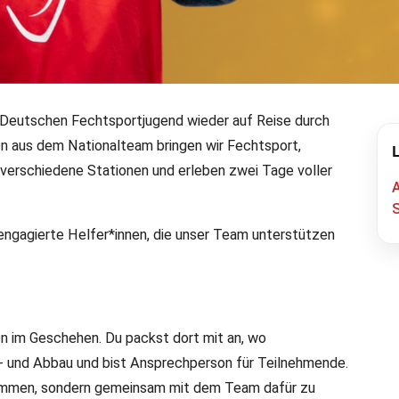
 Deutschen Fechtsportjugend wieder auf Reise durch
n aus dem Nationalteam bringen wir Fechtsport,
 allstar Sommertour 2026
erschiedene Stationen und erleben zwei Tage voller
A
e engagierte Helfer*innen, die unser Team unterstützen
tationen suchen wir noch engagierte Helfer*innen
s Teams sein möchten.
en im Geschehen. Du packst dort mit an, wo
f- und Abbau und bist Ansprechperson für Teilnehmende.
stemmen, sondern gemeinsam mit dem Team dafür zu