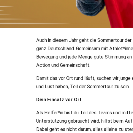
Auch in diesem Jahr geht die Sommertour der
17.06.2026
•
Fechtsportjugend
ganz Deutschland. Gemeinsam mit Athlet*inne
Helfer*innen für die dfj
Bewegung und jede Menge gute Stimmung an v
gesucht
Action und Gemeinschaft.
Damit das vor Ort rund läuft, suchen wir jung
Die dfj-Sommertour geht wieder los! Für unsere sieben S
und Lust haben, Teil der Sommertour zu sein.
(15–26 Jahre), die uns vor Ort unterstützen und Teil de
Dein Einsatz vor Ort
Als Helfer*in bist du Teil des Teams und mitt
Unterstützung gebraucht wird, hilfst beim Au
Dabei geht es nicht darum, alles alleine zu 