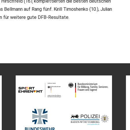
ija Hirschfeld (16.( komplettierten die besten deutschen
Bellmann auf Rang fünf. Kirill Timoshenko (10.), Julian
en für weitere gute DFB-Resultate.