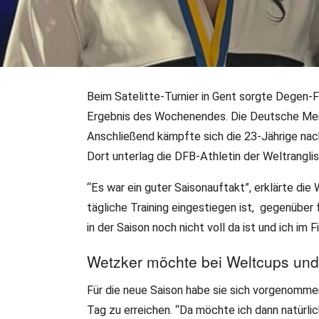
Beim Satelitte-Turnier in Gent sorgte Degen-
28.09.2025
•
JS/DFB-PR
•
DFB-Team
Ergebnis des Wochenendes. Die Deutsche Meis
Nach Podestplätzen in 
Anschließend kämpfte sich die 23-Jährige nach 
ordnen Saisonauftakt e
Dort unterlag die DFB-Athletin der Weltrangli
“Es war ein guter Saisonauftakt”, erklärte die
Laura Katalin Wetzker, Gala Sancho Hess und Leon Kuzmi
tägliche Training eingestiegen ist, gegenüber
Open", einem Satellite-Turnier im belgische Gent, für ei
in der Saison noch nicht voll da ist und ich im 
fechten.org hat nach Ende der Wettkämpfe mit den Pro
Wetzker möchte bei Weltcups und
Für die neue Saison habe sie sich vorgenomme
Tag zu erreichen. “Da möchte ich dann natürl