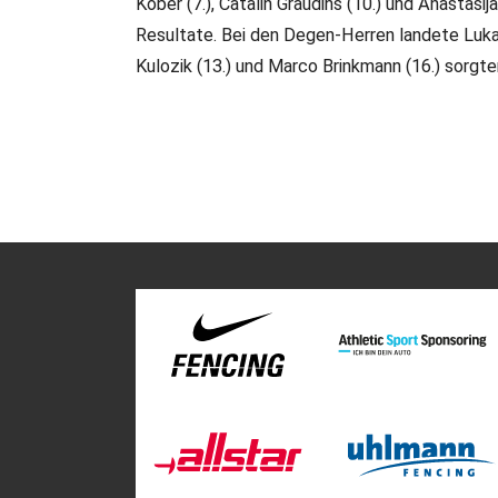
Kober (7.), Catalin Graudins (10.) und Anastas
Resultate. Bei den Degen-Herren landete Lukas 
Kulozik (13.) und Marco Brinkmann (16.) sorgt