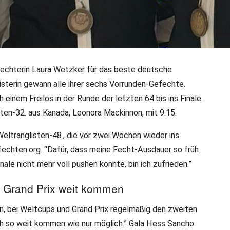
Fechterin Laura Wetzker für das beste deutsche
terin gewann alle ihrer sechs Vorrunden-Gefechte.
Gent: Wetzker und Kuzmi
einem Freilos in der Runde der letzten 64 bis ins Finale.
in
sten-32. aus Kanada, Leonora Mackinnon, mit 9:15.
 Weltranglisten-48., die vor zwei Wochen wieder ins
n haben mit Podestplätzen bei den 27. "Flemish
 fechten.org. “Dafür, dass meine Fecht-Ausdauer so früh
nen gelungenen Saisonauftakt 2025/26 gesorgt.
Finale nicht mehr voll pushen konnte, bin ich zufrieden.”
tagonisten gesprochen.
 Grand Prix weit kommen
n, bei Weltcups und Grand Prix regelmäßig den zweiten
ich so weit kommen wie nur möglich.” Gala Hess Sancho