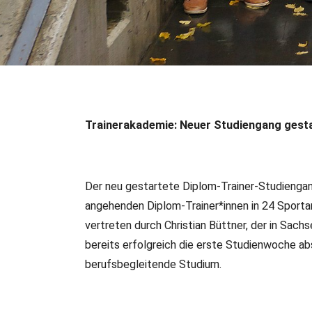
16.11.2023
•
Verbandsinformationen
Trainerakademie: Neuer
Trainerakademie: Neuer Studiengang gest
Der neu gestartete Diplom-Trainer-Studienga
angehenden Diplom-Trainer*innen in 24 Sport
vertreten durch Christian Büttner, der in Sachs
bereits erfolgreich die erste Studienwoche ab
berufsbegleitende Studium.