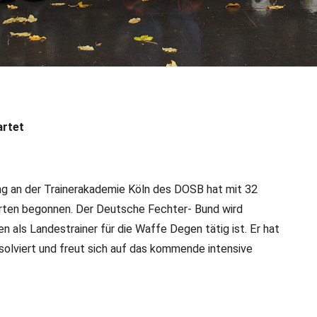
 Studiengang gestartet
artet
ng an der Trainerakademie Köln des DOSB hat mit 32
arten begonnen. Der Deutsche Fechter- Bund wird
en als Landestrainer für die Waffe Degen tätig ist. Er hat
solviert und freut sich auf das kommende intensive