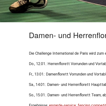
Damen- und Herrenflore
12.01.2023
•
LR/DFB-PR
•
Wettkampf
Weltcups an diesem W
Die Challenge International de Paris wird zum
Do., 12.01.: Herrenflorett Vorrunden und Vorta
Fr., 13.01.: Damenflorett Vorrunden und Vortab
Sa., 14.01.: Damen- und Herrenflorett Haupttab
So., 15.01.: Damen- und Herrenflorett Team; a
Ergebnisse:
engarde-service: fencing competi