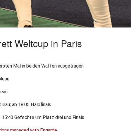
tt Weltcup in Paris
ochenende
 ersten Mal in beiden Waffen ausgetragen.
bleau
leau
leau; ab 18:05 Halbfinals
b 15:40 Gefechte um Platz drei und Finals
tions managed with Engarde