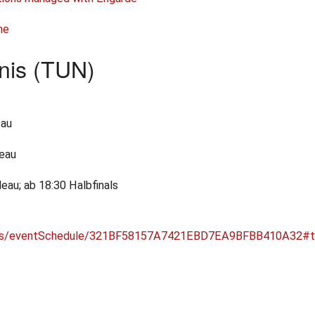
me
unis (TUN)
eau
leau
eau; ab 18:30 Halbfinals
ments/eventSchedule/321BF58157A7421EBD7EA9BFBB410A32#