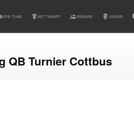
DFB-TEAM
WETTKAMPF
VERBAND
JUGEND
g QB Turnier Cottbus