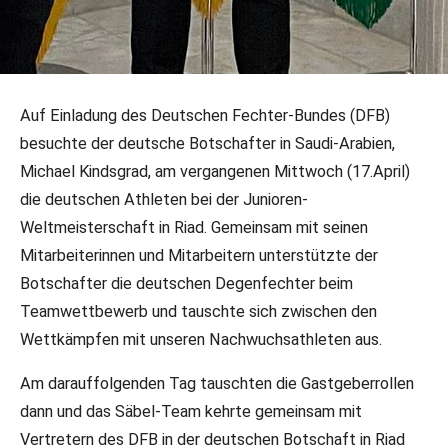
23.04.2024
•
GK/DFB-PR
Auf Einladung des Deutschen Fechter-Bundes (DFB)
Deutsche Botschaft unterstützt DFB-
besuchte der deutsche Botschafter in Saudi-Arabien,
Junioren bei WM
Michael Kindsgrad, am vergangenen Mittwoch (17.April)
die deutschen Athleten bei der Junioren-
Vom 12. Bis 20. April 2024 fand in Riad die
Weltmeisterschaft in Riad. Gemeinsam mit seinen
Weltmeisterschaft der Junioren statt. Unterstützt
Mitarbeiterinnen und Mitarbeitern unterstützte der
wurden die DFB-AthletInnen dabei unter anderem vom
Botschafter die deutschen Degenfechter beim
Deutschen Botschafter.
Teamwettbewerb und tauschte sich zwischen den
Wettkämpfen mit unseren Nachwuchsathleten aus.
Am darauffolgenden Tag tauschten die Gastgeberrollen
dann und das Säbel-Team kehrte gemeinsam mit
Vertretern des DFB in der deutschen Botschaft in Riad